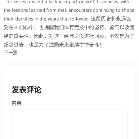
This series has left a lasting impact on both franchises, with
the lessons learned from their encounters continuing to shape
their identities in the years that followed. 这段历史将永远铭
刻在人们心中，也提醒我们体育竞技中的坚持、勇气以及团
结的重要性。因此，对这一经典之役进行回顾，不仅是为了
纪念过去，也是为了激励未来继续拼搏奋斗！
下一篇
发表评论
内容