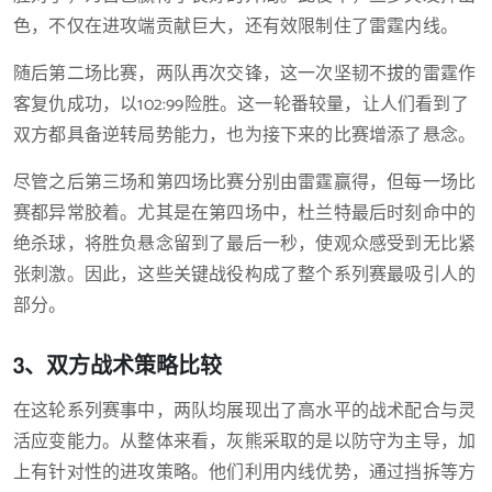
色，不仅在进攻端贡献巨大，还有效限制住了雷霆内线。
随后第二场比赛，两队再次交锋，这一次坚韧不拔的雷霆作
客复仇成功，以102:99险胜。这一轮番较量，让人们看到了
双方都具备逆转局势能力，也为接下来的比赛增添了悬念。
尽管之后第三场和第四场比赛分别由雷霆赢得，但每一场比
赛都异常胶着。尤其是在第四场中，杜兰特最后时刻命中的
绝杀球，将胜负悬念留到了最后一秒，使观众感受到无比紧
张刺激。因此，这些关键战役构成了整个系列赛最吸引人的
部分。
3、双方战术策略比较
在这轮系列赛事中，两队均展现出了高水平的战术配合与灵
活应变能力。从整体来看，灰熊采取的是以防守为主导，加
上有针对性的进攻策略。他们利用内线优势，通过挡拆等方