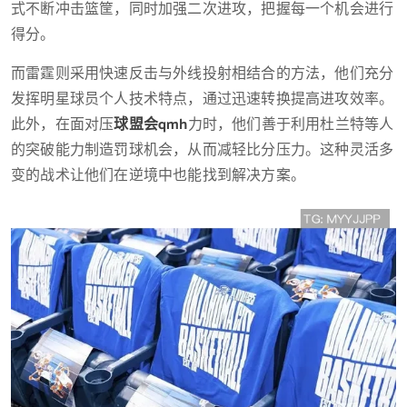
式不断冲击篮筐，同时加强二次进攻，把握每一个机会进行
得分。
而雷霆则采用快速反击与外线投射相结合的方法，他们充分
发挥明星球员个人技术特点，通过迅速转换提高进攻效率。
此外，在面对压
球盟会qmh
力时，他们善于利用杜兰特等人
的突破能力制造罚球机会，从而减轻比分压力。这种灵活多
变的战术让他们在逆境中也能找到解决方案。