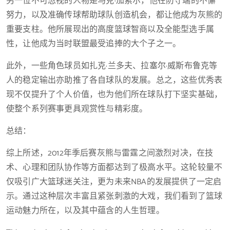
另一位不可忽视的人物是马克·加索尔，他在防守端的不懈
努力，以及准确传球帮助球队创造机会，都让他成为灰熊的
重要支柱。他所展现出的高度篮球智商以及全能型选手属
性，让他成为当时联盟最受追捧的大个子之一。
此外，一些角色球员如扎克·兰多夫、拉塞尔·威斯布鲁克等
人的稳定输出亦助推了各自球队的发展。总之，这些优秀表
现不仅提升了个人价值，也为他们所在球队打下坚实基础，
使整个系列赛事更具观赏性与精彩度。
总结：
综上所述，2012年季后赛灰熊与雷霆之间激烈对决，在技
术、心理和团队协作等方面都达到了极高水平。这轮较量不
仅吸引广大篮球迷关注，更为未来NBA的发展提供了一定启
示。通过这种层次丰富且紧张刺激的大戏，我们看到了篮球
运动魅力所在，以及其中蕴含的人生哲理。