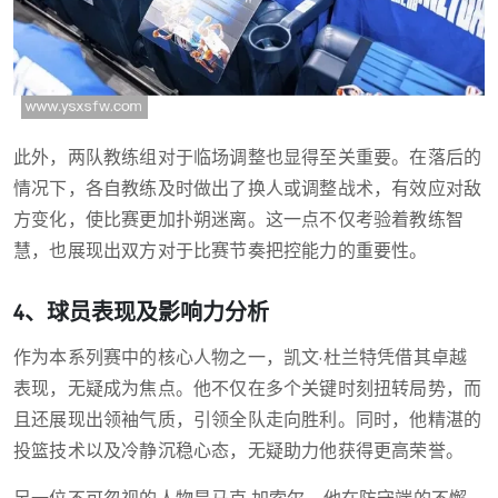
此外，两队教练组对于临场调整也显得至关重要。在落后的
情况下，各自教练及时做出了换人或调整战术，有效应对敌
方变化，使比赛更加扑朔迷离。这一点不仅考验着教练智
慧，也展现出双方对于比赛节奏把控能力的重要性。
4、球员表现及影响力分析
作为本系列赛中的核心人物之一，凯文·杜兰特凭借其卓越
表现，无疑成为焦点。他不仅在多个关键时刻扭转局势，而
且还展现出领袖气质，引领全队走向胜利。同时，他精湛的
投篮技术以及冷静沉稳心态，无疑助力他获得更高荣誉。