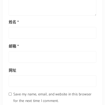
姓名
*
邮箱
*
网址
Save my name, email, and website in this browser
for the next time I comment.