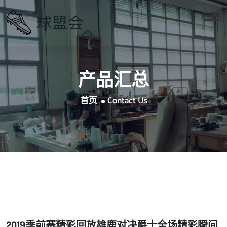
产品汇总
首页
Contact Us
2019季前赛精彩回放雄鹿对决爵士全场精彩瞬间