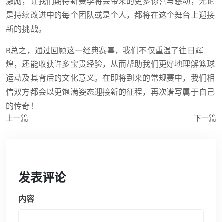
激励，让我们期待新赛季将会带来的更多惊喜与感动，无论
是持续改进中的每个团队或是个人，都将在这个舞台上迎接
新的挑战。
B总之，通过回顾这一经典赛事，我们不仅重温了往日辉
煌，还能收获许多宝贵经验，从而帮助我们更好地理解篮球
运动及其背后的文化意义。在即将到来的常规赛中，我们相
信双方都会以更饱满姿态迎接新的征程，再次谱写属于自己
的传奇！
上一篇
下一篇
发表评论
内容