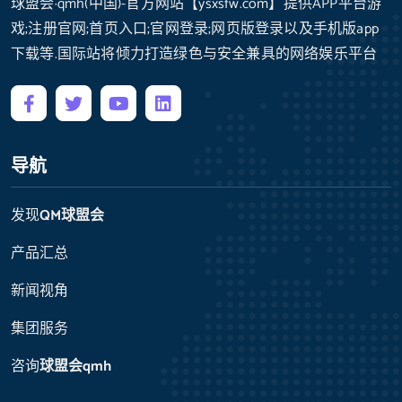
球盟会·qmh(中国)-官方网站【ysxsfw.com】提供APP平台游
戏;注册官网;首页入口;官网登录;网页版登录以及手机版app
下载等.国际站将倾力打造绿色与安全兼具的网络娱乐平台
导航
发现
QM球盟会
产品汇总
新闻视角
集团服务
咨询
球盟会qmh